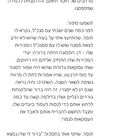
מרחבים של חוסר תיאום, והזדמנויות ללמידה 
שפספסנו. 
תשמעו סיפור.
לפני כמה שנים ישבתי עם מנכ"ל, נקרא לו 
תומר, שהתייעץ איתי על בעיה שהוא לא יודע 
לצאת ממנה שיש לו עם סמנכ"ל המכירות 
שלו - דן. התמונה הייתה ברורה: יעדי 
המכירות שדן התחייב אליהם היו רחוקים, 
ושתי עסקאות גדולות שהוא היה אמור לסגור 
עד סוף הרבעון, שהיו אמורות לתת לו מרווח 
נשימה לשאר השנה, השתרכו והיה נראה 
שגם הן לא ייסגרו. זה היה ברור שהלקוחות 
גוררים רגליים ושדן בדילמה קשה עד כמה 
ללחוץ אותם כדי לנסות לעמוד ביעדים שלו, 
ומנגד החשש להבריח אותם ולאבד את 
העסקאות לגמרי. 
תומר, שיתף אותי בתסכול: "ברור לי שדן נמצא 