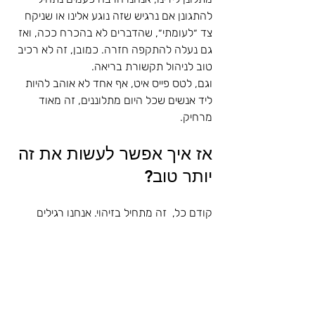
להתגונן אם נרגיש שזה נוגע אלינו או שניקח 
צד ״לעומתי״, שהדברים לא בהכרח ככה, ואז 
גם נעלה להתקפה חזרה. כמובן, זה לא רכיב 
טוב לניהול תקשורת בריאה. 
וגם, לטס פייס איט, אף אחד לא אוהב להיות 
ליד אנשים שכל היום מתלוננים, זה מאוד 
מרחיק. 
אז איך אפשר לעשות את זה 
יותר טוב?
קודם כל,  זה מתחיל בזיהוי. אנחנו רגילים 
לשאול ״מה אתה צריך?״ ואנחנו רגילים 
שעונים לנו ״שום דבר בנתיים, תודה״. אנחנו 
מרגישים טוב עם עצמנו ששאלנו, אנחנו 
בטוחים שעשינו מה שטוב לעסק - כי אנחנו 
הצענו, וקל לנו להמשיך הלאה. 
אבל, אני מזמינה אתכם בפעם הבאה 