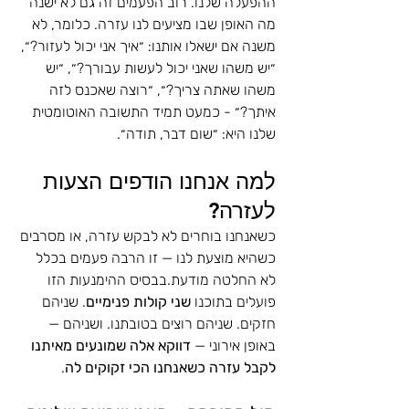
ההפעלה שלנו. רוב הפעמים זה גם לא ישנה 
מה האופן שבו מציעים לנו עזרה. כלומר, לא 
משנה אם ישאלו אותנו: ״איך אני יכול לעזור?״, 
״יש משהו שאני יכול לעשות עבורך?״, ״יש 
משהו שאתה צריך?״, ״רוצה שאכנס לזה 
איתך?״ - כמעט תמיד התשובה האוטומטית 
שלנו היא: ״שום דבר, תודה״. 
למה אנחנו הודפים הצעות 
לעזרה?
כשאנחנו בוחרים לא לבקש עזרה, או מסרבים 
כשהיא מוצעת לנו — זו הרבה פעמים בכלל 
לא החלטה מודעת.בבסיס ההימנעות הזו 
פועלים בתוכנו 
שני קולות פנימיים
. שניהם 
חזקים. שניהם רוצים בטובתנו. ושניהם — 
באופן אירוני — 
דווקא אלה שמונעים מאיתנו 
לקבל עזרה כשאנחנו הכי זקוקים לה
.