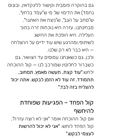
גם בהוקרה פומבית וקישור ללינקדאין, ובונוס 
נחמד) את הדימוי של מי ש"עמד בלחץ", 
ש"סחב על הגב", ש"ניצח את האתגר".
מבחינתנו, עזרה היא נוכחות זרה בתוך 
העלילה. היא הופכת את ההישג 
לשיתופי.ומהרגע שיש עוד ידיים על ההצלחה 
— היא כבר לא רק שלנו.
ולכן, גם כשאנחנו עמוסים עד הצוואר, גם 
כשברור לחלוטין שמורכב לנו — קול ההוכחה 
ילחש:
"עוד קצת. תעשה מאמץ, תסחוב, 
תתמודד. זה עוד לא הזמן לבקש. אתה יכול 
להצליח בזה לבד."
קול הפחד – הפגיעות שפוחדת 
להיחשף
אם קול ההוכחה אומר "אני לא רוצה עזרה", 
קול הפחד לוחש: 
"אני לא יכול להרשות 
לעצמי לבקש."