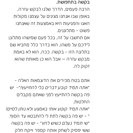
בקשה בתחפושת.
הרבה פעמים, הדרך שלנו לבקש עזרה, 
באופן שבו אנחנו מגינים על עצמנו מקולות 
האגו והפגיעות היא באמצעות זה שאנחנו 
פשוט - מתלוננים. 
אם תחשבו על זה, בכל פעם שמישהו מתלונן 
לידכם על משהו, הוא בדרך כלל מחביא שם 
בתלונה הזו - בקשה. ככה, הוא לא באמת 
מבקש עזרה — אבל הוא כן מאותת שהוא 
זקוק לה.
אתם בטח מכירים את הדוגמאות האלה - 
״
אתה תמיד קובע דברים בלי להתייעץ!
״-  יש 
פה בקשה להתייעץ לפני שאתם מקבלים 
החלטות. 
״
אתה תמיד קוטע אותי באמצע ולא נותן לסיים!
״ - יש פה בקשה לתת לי להתבטא עד הסוף.
״
שי תמיד נעלם כשיש לחץ
״ - יש פה בקשה 
ששי יפסיק לשחק אותה קספר וייקח חלק 