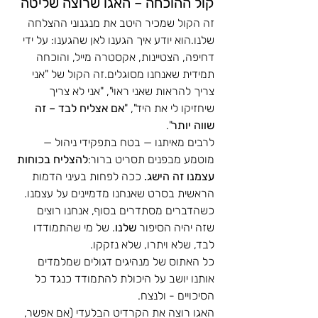
קול ההוכחה – האגו שרוצה שליטה
זה הקול שמכיר היטב את מנגנוני ההצלחה 
שלנו.הוא יודע איך הגענו לאן שהגענו: על ידי 
דחיפה, הצטיינות, אקסטרה מייל, והוכחה 
תמידית שאנחנו מסוגלים.זה הקול של "אני 
צריך להראות שאני ראוי", "אני לא צריך 
שיחזיקו לי את היד", "
אם אצליח לבד – זה 
שווה יותר
".
לרבים מאיתנו — בטח בתפקידי ניהול — 
מוטמע מבפנים תסריט ברור:
להצליח בכוחות 
עצמנו זה הישג. 
ככה
לפחות בעיני הדמות 
הראשית בסרט שאנחנו מדמיינים על עצמנו.
כשהדברים מסתדרים בסוף, אנחנו רוצים 
שזה יהיה הסיפור 
שלנו
. של מי שהתמודדו 
לבד, שלא ויתרו, שלא נזקקו. 
כל האתוס של מנהיגים דגולים שמלמדים 
אותנו יושב על היכולת להתמודד כנגד כל 
הסיכויים - ולנצח.
האגו רוצה את הקרדיט הבלעדי (אם אפשר, 