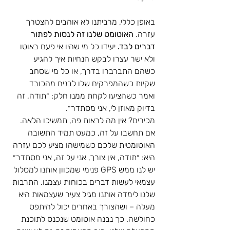
באופן כללי, מרביתנו לא אוהבים להצטרך 
עזרה. 
האוטומט שלנו זה לנסות לפתור 
דברים לבד.
 יעידו כל מי שהיו אי פעם באוטו 
ולא ישר עצרו לבקש הנחיות איך להגיע 
כשהם התברברו בדרך, או כל מי שסחב 
שקיות כשהמפרקים שלו לבנים מהכובד 
ואמר כשהציעו לקחת ממנו חלק: ״תודה, זה 
בדיוק מאוזן לי, אני מסתדר״. 
מכירים? אין מה לראות פה, תמשיכו הלאה. 
אם תחשבו על זה, כמעט תמיד התשובה 
האוטומטית שלכם כשמישהו מציע לכם עזרה 
היא: ״תודה, אין צורך, אני על זה, אני מסתדר״ 
יש לנו ממש GPS פנימי שמכוון אותנו למסלול 
עצמאי לעשות דברים בכוחות עצמנו. התרבות 
שלנו לימדה אותנו מגיל צעיר שעצמאות היא 
מעלה – ושהצורך באחרים יכול להיתפס 
כחולשה. כך נבנה אוטומט שנכנס לתוכנת 