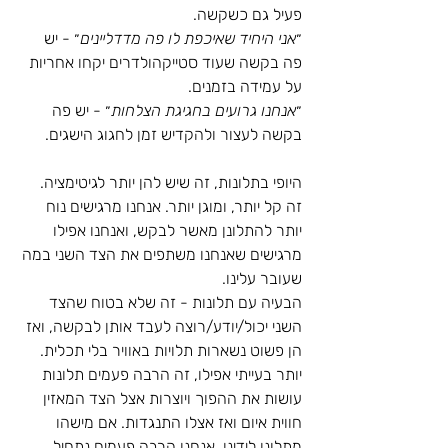
פעיל גם כשקשה.
״
אני היחיד שאיכפת לו פה מדדליינים
״ - יש 
פה בקשה שעוד סטייקהולדרים יקחו אחריות 
על עמידה בזמנים.
״
אנחנו גרועים בחגיגת הצלחות
״ - יש פה 
בקשה לעצור ולהקדיש זמן לחגוג הישגים.
היופי בתלונות, זה שיש להן יותר לגיטימציה. 
זה קל יותר, ומוגן יותר. אנחנו מרגישים נוח 
יותר להתלונן מאשר לבקש, ואנחנו אפילו 
מרגישים שאנחנו משתפים את הצד השני במה 
שעובר עלינו. 
הבעיה עם תלונות - זה שלא בטוח שהצד 
השני יכול/יודע/רוצה לעבד אותן לבקשה, ואז 
הן פשוט נשארות תלויות באוויר בלי תכלית.
יותר בעייתי אפילו, זה הרבה פעמים תלונות 
עושות את ההפוך ויוצרות אצל הצד המאזין 
חווית איום ואז אצלו התנגדות. אם מישהו 
מתלונן לידינו, אנחנו הרבה פעמים נתחיל 